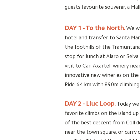
guests favourite souvenir, a Mal
DAY 1 - To the North.
We wi
hotel and transfer to Santa Mari
the foothills of the Tramuntana
stop for lunch at Alaro or Selva o
visit to Can Axartell winery ne
innovative new wineries on the i
Ride: 64 km with 890m climbing
DAY 2 - Lluc Loop.
Today we 
favorite climbs on the island up
of the best descent from Coll d
near the town square, or carry 