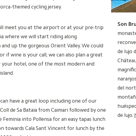
lorca-themed cycling jersey.
Son Bru
ll meet you at the airport or at your pre-trip
monaster
a where we will start riding along
reconve
 and up the gorgeous Orient Valley. We could
de lujo d
r if wine is your call, we can also plan a great
Château
ar your hotel, one of the most modern and
magnífic
sland.
naranjos
.
del nort
montaña
can have a great loop including one of our
huésped
 Coll de Sa Bataia from Caimari followed by one
de lujo.
e Feminia into Pollensa for an easy tapas lunch
on towards Cala Sant Vincent for lunch by the