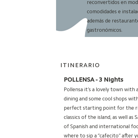
reconvertidos en mode
comodidades e instala
además de restaurante
gastronómicos.
ITINERARIO
POLLENSA - 3 Nights
Pollensa it’s a lovely town with 
dining and some cool shops with 
perfect starting point for the 
classics of the island, as well as
of Spanish and international fo
where to sip a “cafecito” after 