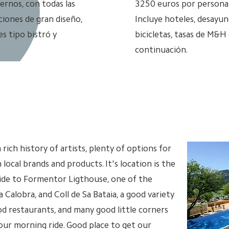
rnos, con todas las
3250 euros por persona 
ciones de gran diseño,
Incluye hoteles, desayuno
s tipo bistró y
bicicletas, tasas de M&H
continuación.
a rich history of artists, plenty of options for
local brands and products. It's location is the
ride to Formentor Ligthouse, one of the
 Sa Calobra, and Coll de Sa Bataia, a good variety
od restaurants, and many good little corners
your morning ride. Good place to get our