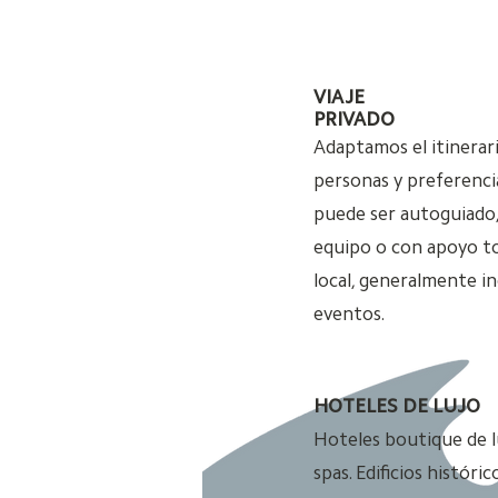
VIAJE
PRIVADO
Adaptamos el itinerar
personas y preferencia
puede ser
autoguiado,
equipo o con apoyo tot
local, generalmente i
eventos.
HOTELES DE LUJO
Hoteles boutique de lu
spas. Edificios histór